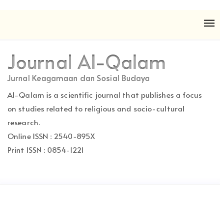
Quick
To
jump
nav
to
page
Journal Al-Qalam
content
Main
Jurnal Keagamaan dan Sosial Budaya
Navigation
Al-Qalam is a scientific journal that publishes a focus
Main
Content
on studies related to religious and socio-cultural
Sidebar
research.
Online ISSN : 2540-895X
Print ISSN : 0854-1221