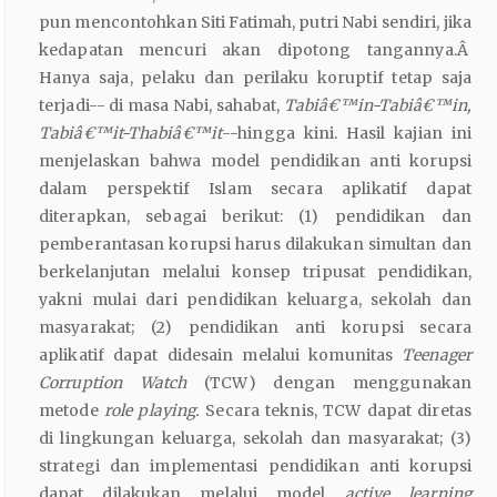
pun mencontohkan Siti Fatimah, putri Nabi sendiri, jika
kedapatan mencuri akan dipotong tangannya.Â
Hanya saja, pelaku dan perilaku koruptif tetap saja
terjadi-- di masa Nabi, sahabat,
Tabiâ€™in-Tabiâ€™in,
Tabiâ€™it-Thabiâ€™it
--hingga kini. Hasil kajian ini
menjelaskan bahwa model pendidikan anti korupsi
dalam perspektif Islam secara aplikatif dapat
diterapkan, sebagai berikut: (1) pendidikan dan
pemberantasan korupsi harus dilakukan simultan dan
berkelanjutan melalui konsep tripusat pendidikan,
yakni mulai dari pendidikan keluarga, sekolah dan
masyarakat; (2) pendidikan anti korupsi secara
aplikatif dapat didesain melalui komunitas
Teenager
Corruption Watch
(TCW) dengan menggunakan
metode
role playing.
Secara teknis, TCW dapat diretas
di lingkungan keluarga, sekolah dan masyarakat; (3)
strategi dan implementasi pendidikan anti korupsi
dapat dilakukan melalui model
active learning